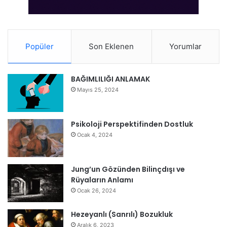
Popüler
Son Eklenen
Yorumlar
BAĞIMLILIĞI ANLAMAK
Mayıs 25, 2024
Psikoloji Perspektifinden Dostluk
Ocak 4, 2024
Jung’un Gözünden Bilinçdışı ve
Rüyaların Anlamı
Ocak 26, 2024
Hezeyanlı (Sanrılı) Bozukluk
Aralık 6, 2023