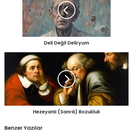
Deli Değil Deliryum
Hezeyanlı
(Sanrılı)
Bozukluk
İzlemesi keyifli bir film. Filmdeki mesaj verme kaygısının
çok yüksek olduğunu ve mesajların çok açık şekilde
verilmeye çalışıldığını görüyoruz. Hiçbir seyirci verilen
Hezeyanlı (Sanrılı) Bozukluk
mesajları kaçırmasın isteniyor. Bu da güzel mesajlara
rağmen filmi yalnızca mesaj kaygısı güden bir film haline
Benzer Yazılar
getiriyor ve seyircinin akışta kalmasını kendini
Barbie