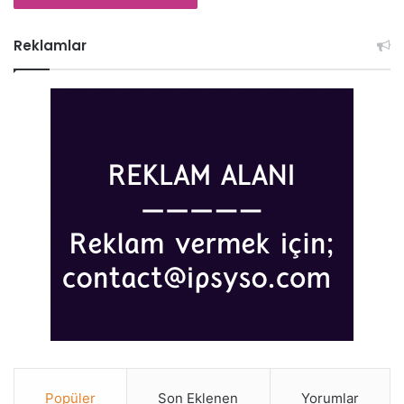
bir duruş sergilediği bir son hem Barbie filmine hem de
bizim içinde bulunduğumuz gerçek dünyamıza eminim ki
Reklamlar
çok yakışacak.
barbie
erkek hegemonyası
film analizi
film incelemesi
güzellik
kadın
kapitalizm
ken
toplum
Popüler
Son Eklenen
Yorumlar