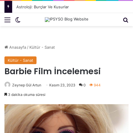
RUH SAĞLIĞINA ZARARLI POPÜLER MİTLER VE GERÇEKLER
Menü
Dış görünümü değiştir
Ar
Anasayfa
/
Kültür - Sanat
Kültür - Sanat
Barbie Film İncelemesi
Zeynep Gül Artun
Kasım 23, 2023
0
944
3 dakika okuma süresi