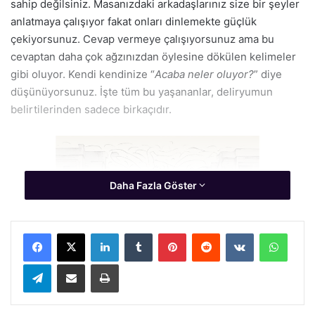
sahip değilsiniz. Masanızdaki arkadaşlarınız size bir şeyler
anlatmaya çalışıyor fakat onları dinlemekte güçlük
çekiyorsunuz. Cevap vermeye çalışıyorsunuz ama bu
cevaptan daha çok ağzınızdan öylesine dökülen kelimeler
gibi oluyor. Kendi kendinize “
Acaba neler oluyor?
” diye
düşünüyorsunuz. İşte tüm bu yaşananlar, deliryumun
belirtilerinden sadece birkaçıdır.
Daha Fazla Göster
Facebook
X
LinkedIn
Tumblr
Pinterest
Reddit
VKontakte
Whats
Telegram
E-Posta ile paylaş
Yazdır