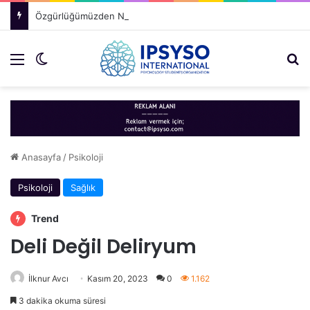
Özgürlüğümüzden Neden Vazgeçeriz?
Menü
Dış görünümü değiştir
Ar
Anasayfa
/
Psikoloji
Psikoloji
Sağlık
Trend
Deli Değil Deliryum
İlknur Avcı
Kasım 20, 2023
0
1.162
3 dakika okuma süresi