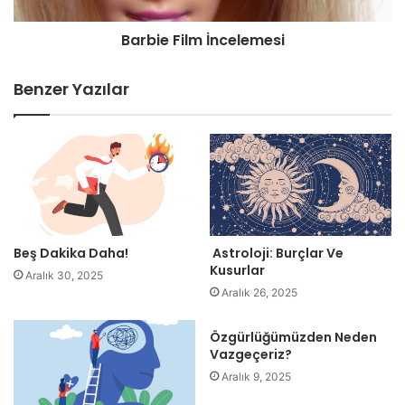
zaman ölümün habercisi olarak da anılır. Yaşlı sağlığı
bölümünde yatan hastalarda yapılan bir araştırmada
Barbie Film İncelemesi
deliryum görülen kişilerin ölüm oranı %75 olarak
hesaplanmıştır. Deliryumda hastalar, halüsinasyonlar
Benzer Yazılar
görmeye başlarlar; etraflarında böcekler görmek, yaygın bir
halüsinasyon çeşididir. Hafıza ve dil problemleri görülür.
Dikkat eksikliği, dikkati yönlendirmede ve odaklanmada
güçlük, zaman-mekân algısında karışıklık yaşanır.
Beş Dakika Daha!
Astroloji: Burçlar Ve
Kusurlar
Aralık 30, 2025
Aralık 26, 2025
Özgürlüğümüzden Neden
Vazgeçeriz?
Aralık 9, 2025