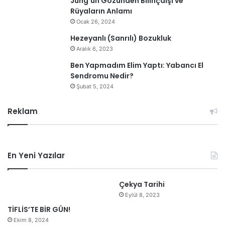
Jung’un Gözünden Bilinçdışı ve
Tarihi: 05.09.2023
Rüyaların Anlamı
Ocak 26, 2024
Arıkan, K. (2021, 10 Haziran). Deliryum.
Hezeyanlı (Sanrılı) Bozukluk
https://www.youtube.com/watch?
Aralık 6, 2023
v=WCIaJUidAMc&ab_channel=Prof.Dr.KemalAr%C4%B1kan
Ben Yapmadım Elim Yaptı: Yabancı El
Erişim Tarihi: 21.09.2023
Sendromu Nedir?
Şubat 5, 2024
bilinç
bulutlu şuur
delilik
Reklam
deliryum
dikkat eksikliği
ruh sağlığı
stres
En Yeni Yazılar
Çekya Tarihi
Eylül 8, 2023
TİFLİS’TE BİR GÜN!
Ekim 8, 2024