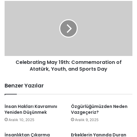
Celebrating
May
19th:
Commemoration
Kaynakça
of
Atatürk,
Youth,
+90. (2019, Kasım 29).
Türkiye’de engelli olmak: Toplumun
and
yarattığı engeller|”Yollar mayın tarlası gibi”.
[Video].
Sports
YouTube.
https://www.youtube.com/watch?
Celebrating May 19th: Commemoration of
Day
v=YvBfGRKMiss
Atatürk, Youth, and Sports Day
Ozsaygı, M. (2020).
Engelliler Haftası
[Photograph].
Benzer Yazılar
Engelliler Konfederasyonu.
https://www.engellilerkonfederasyonu.org.tr/engelliler-
haftasi/
İnsan Hakları Kavramını
Özgürlüğümüzden Neden
Yeniden Düşünmek
Vazgeçeriz?
Aralık 10, 2025
Aralık 9, 2025
engellilik
farkındalık
İnsanlıktan Çıkarma
Erkeklerin Yanında Duran