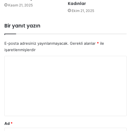
Kadınlar
Kasım 21, 2025
Ekim 21, 2025
Bir yanıt yazın
E-posta adresiniz yayınlanmayacak.
Gerekli alanlar
*
ile
işaretlenmişlerdir
Y
o
r
u
m
*
Ad
*