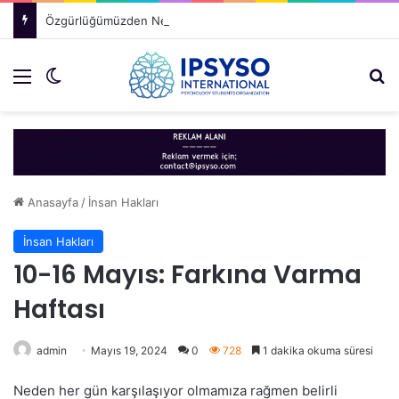
Özgürlüğümüzden Neden Vazgeçeriz?
Menü
Dış görünümü değiştir
Ar
Anasayfa
/
İnsan Hakları
İnsan Hakları
10-16 Mayıs: Farkına Varma
Haftası
admin
Mayıs 19, 2024
0
728
1 dakika okuma süresi
Neden her gün karşılaşıyor olmamıza rağmen belirli