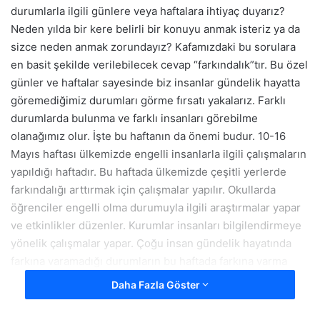
durumlarla ilgili günlere veya haftalara ihtiyaç duyarız?
Neden yılda bir kere belirli bir konuyu anmak isteriz ya da
sizce neden anmak zorundayız? Kafamızdaki bu sorulara
en basit şekilde verilebilecek cevap “farkındalık”tır. Bu özel
günler ve haftalar sayesinde biz insanlar gündelik hayatta
göremediğimiz durumları görme fırsatı yakalarız. Farklı
durumlarda bulunma ve farklı insanları görebilme
olanağımız olur. İşte bu haftanın da önemi budur. 10-16
Mayıs haftası ülkemizde engelli insanlarla ilgili çalışmaların
yapıldığı haftadır. Bu haftada ülkemizde çeşitli yerlerde
farkındalığı arttırmak için çalışmalar yapılır. Okullarda
öğrenciler engelli olma durumuyla ilgili araştırmalar yapar
ve etkinlikler düzenler. Kurumlar insanları bilgilendirmeye
yönelik çalışmalar yapar. Çoğu insan gündelik hayatında
farkına varamadığı durumların bu haftada farkına varma
şansı yakalar. Peki farkındalık neden bu kadar önemlidir?
Daha Fazla Göster
Engelli insanlarla yapılan görüşmelere ve röportajlara
bakıldığında çok açıkça görülen tek bir durum vardır. O da