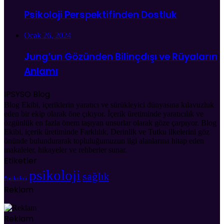
Psikoloji Perspektifinden Dostluk
Ocak 26, 2024
Jung’un Gözünden Bilinçdışı ve Rüyaların
Anlamı
IPSYSO Blog
Blog Ekibi, içeriklerin yaratıcı ve sürükleyici dünyasına kılavuzluk
eden bir ekip olarak öne çıkıyor. İçerik üretiminde yaratıcılık ve
özgünlük en fazla önem taşıyan unsurlar olarak göze çarpıyor. Blog
Ekibi, içerik üretiminde Farklılık, Derinlik ve Tutku ilkelerini göz
önünde bulundurarak topluluğumuzun ilgi alanlarına hitap eden
makaleler, hikayeler ve rehberler sunar.
Etiketler
psikoloji
sağlık
#psikoloji
Reklam
Reklam