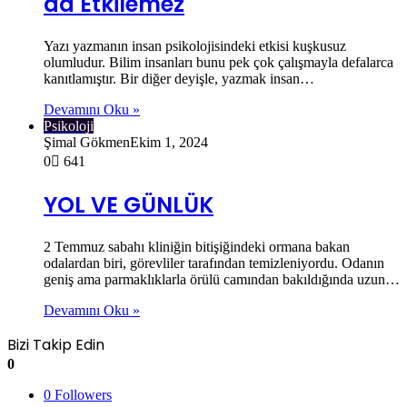
da Etkilemez
Yazı yazmanın insan psikolojisindeki etkisi kuşkusuz
olumludur. Bilim insanları bunu pek çok çalışmayla defalarca
kanıtlamıştır. Bir diğer deyişle, yazmak insan…
Devamını Oku »
Psikoloji
Şimal Gökmen
Ekim 1, 2024
0
641
YOL VE GÜNLÜK
2 Temmuz sabahı kliniğin bitişiğindeki ormana bakan
odalardan biri, görevliler tarafından temizleniyordu. Odanın
geniş ama parmaklıklarla örülü camından bakıldığında uzun…
Devamını Oku »
Bizi Takip Edin
0
0
Followers