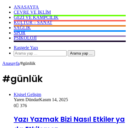
ANASAYFA
ÇEVRE VE İKLIM
GEZI VE KAMPÇILIK
KÜLTÜR – SANAT
SAĞLIK
SPOR
PSIKOLOJI
Rastgele Yazı
Arama yap ...
Anasayfa
/
#günlük
#günlük
Kişisel Gelişim
Yaren Dündar
Kasım 14, 2025
0
376
Yazı Yazmak Bizi Nasıl Etkiler ya