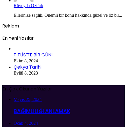
Rüveyda Öztürk
Ellerinize sağlık. Önemli bir konu hakkında güzel ve öz bir...
Reklam
En Yeni Yazılar
TİFLİS’TE BİR GÜN!
Ekim 8, 2024
Çekya Tarihi
Eylül 8, 2023
En Çok Okunan Yazılar
Mayıs 25, 2024
BAĞIMLILIĞI ANLAMAK
Ocak 4, 2024