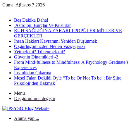
Cuma, Ağustos 7 2026
Son Eklenen Yazılar
Beş Dakika Daha!
Astroloji: Burçlar Ve Kusurlar
RUH SAĞLIĞINA ZARARLI POPÜLER MİTLER VE
GERÇEKLER
İnsan Hakları Kavramını Yeniden Düşünmek
Özgürlüğümüzden Neden Vazgeçeriz?
Yetmek mi? Tükenmek mi?
Güvenin Dinamikleri -2
From Mind-fullness to Mindfulness: A Psychology Graduate’s
Experiences
İnsanlıktan Çıkarma
Mesel Falan Değildi Öyle “To be Or Not To be”; Bir Şiire
Psikoloji’den Bakmak
Menü
Dış görünümü değiştir
Arama yap ...