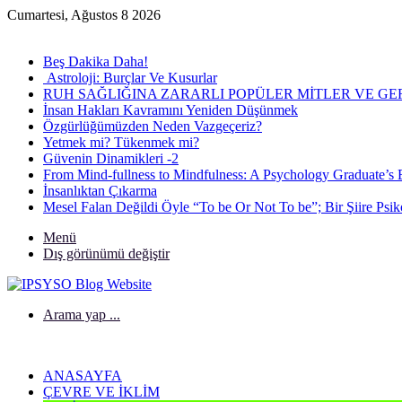
Cumartesi, Ağustos 8 2026
Son Eklenen Yazılar
Beş Dakika Daha!
Astroloji: Burçlar Ve Kusurlar
RUH SAĞLIĞINA ZARARLI POPÜLER MİTLER VE G
İnsan Hakları Kavramını Yeniden Düşünmek
Özgürlüğümüzden Neden Vazgeçeriz?
Yetmek mi? Tükenmek mi?
Güvenin Dinamikleri -2
From Mind-fullness to Mindfulness: A Psychology Graduate’s 
İnsanlıktan Çıkarma
Mesel Falan Değildi Öyle “To be Or Not To be”; Bir Şiire Psi
Menü
Dış görünümü değiştir
Arama yap ...
ANASAYFA
ÇEVRE VE İKLIM