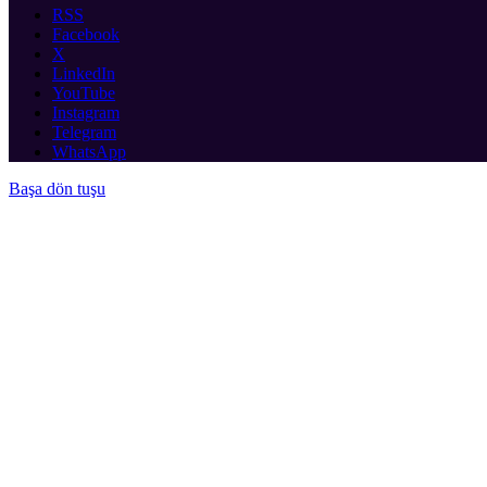
RSS
Facebook
X
LinkedIn
YouTube
Instagram
Telegram
WhatsApp
Başa dön tuşu