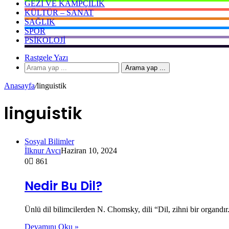
GEZI VE KAMPÇILIK
KÜLTÜR – SANAT
SAĞLIK
SPOR
PSIKOLOJI
Rastgele Yazı
Arama yap ...
Anasayfa
/
linguistik
linguistik
Sosyal Bilimler
İlknur Avcı
Haziran 10, 2024
0
861
Nedir Bu Dil?
Ünlü dil bilimcilerden N. Chomsky, dili “Dil, zihni bir organdı
Devamını Oku »