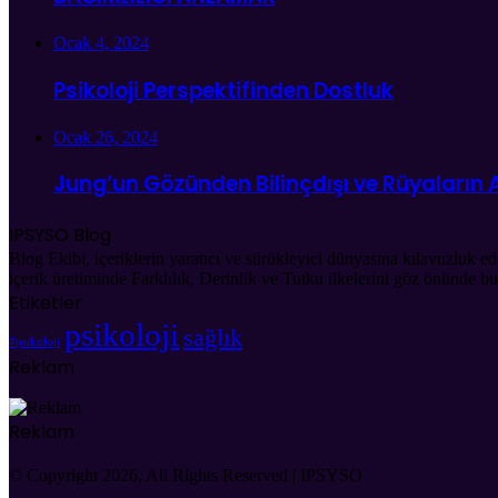
Ocak 4, 2024
Psikoloji Perspektifinden Dostluk
Ocak 26, 2024
Jung’un Gözünden Bilinçdışı ve Rüyaların
IPSYSO Blog
Blog Ekibi, içeriklerin yaratıcı ve sürükleyici dünyasına kılavuzluk ed
içerik üretiminde Farklılık, Derinlik ve Tutku ilkelerini göz önünde b
Etiketler
psikoloji
sağlık
#psikoloji
Reklam
Reklam
© Copyright 2026, All Rights Reserved | IPSYSO