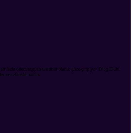
k en fazla önem taşıyan unsurlar olarak göze çarpıyor. Blog Ekibi,
er ve rehberler sunar.