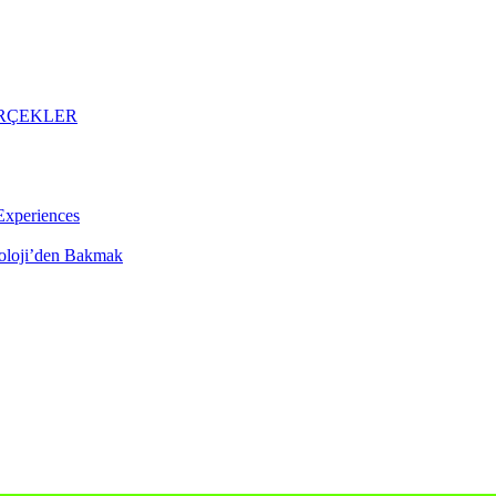
ERÇEKLER
Experiences
koloji’den Bakmak