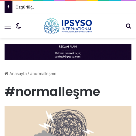
Özgürlüğümüzden Neden Vazgeçeriz?
Menü
Dış görünümü değiştir
A
Anasayfa
/
#normalleşme
#normalleşme