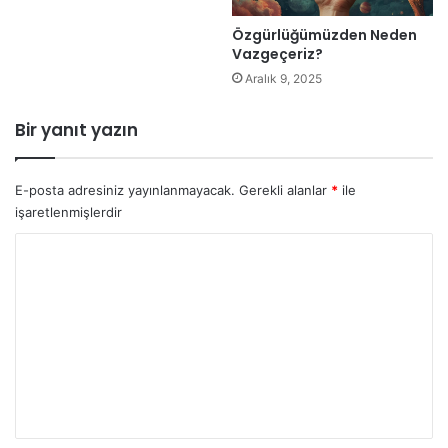
Evrensel bir doğru sonuçta anlamak ve anlayışlı olmak…
Özgürlüğümüzden Neden
Vazgeçeriz?
Duygusal Manipülasyon
Kişisel Gelişim
Aralık 9, 2025
Manipülasyon
Bir yanıt yazın
E-posta adresiniz yayınlanmayacak.
Gerekli alanlar
*
ile
işaretlenmişlerdir
Y
o
r
u
m
*