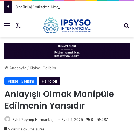
Özgürlüğümüzden Neden Vazgeçeriz?
Menü
Dış görünümü değiştir
Ar
Anasayfa
/
Kişisel Gelişim
Kişisel Gelişim
Psikoloji
Anlayışlı Olmak Manipüle
Edilmenin Yarısıdır
Eylül Zeynep Harmantaş
Eylül 9, 2025
0
487
2 dakika okuma süresi