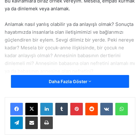
Bu kavramlara biraz örnek vereyim. Mesela, empati kurmak
ya da dinlemek veya anlamak.
Anlamak nasıl yanlış olabilir ya da anlayışlı olmak? Sonuçta
hayatımızda insanlarla olan iletişimimizi ve bağlarımızı
güçlendiren bir eylem. Sevgi dilimiz bir yerde. Peki nereye
kadar? Mesela bir çocuk-anne ilişkisinde, bir çocuk ne
kadar anlayışlı olmalı? Annesinin babasının dertlerini
dinlemeli mi? Annesinin babasına olan nefretini anlamalı mı
ya da babasının annesine olan nefretini?
Daha Fazla Göster
Facebook
X
LinkedIn
Tumblr
Pinterest
Reddit
VKontakte
Whats
Telegram
E-Posta ile paylaş
Yazdır