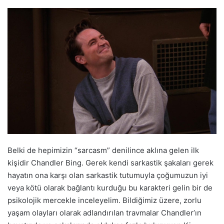
Belki de hepimizin “sarcasm” denilince aklına gelen ilk
kişidir Chandler Bing. Gerek kendi sarkastik şakaları gerek
hayatın ona karşı olan sarkastik tutumuyla çoğumuzun iyi
veya kötü olarak bağlantı kurduğu bu karakteri gelin bir de
psikolojik mercekle inceleyelim. Bildiğimiz üzere, zorlu
yaşam olayları olarak adlandırılan travmalar Chandler’ın