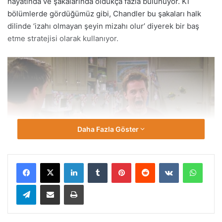
hayatında ve şakalarında oldukça fazla bulunuyor. Ki
bölümlerde gördüğümüz gibi, Chandler bu şakaları halk
dilinde ‘izahı olmayan şeyin mizahı olur’ diyerek bir baş
etme stratejisi olarak kullanıyor.
Daha Fazla Göster
Facebook
X
LinkedIn
Tumblr
Pinterest
Reddit
VKontakte
Whats
Babasının bir Şükran Günü yemeğinde cinsel yönelimini
Telegram
E-Posta ile paylaş
Yazdır
açıklaması ve Chandler daha çok küçükken ebeveynlerinin
boşanması, çocukken akranları tarafından uğradığı
zorbalıklar, ‘Chandler is a girl’ şakası ve annesinin erişkin