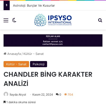
Astroloji: Burçlar Ve Kusurlar
Menü
Dış görünümü değiştir
Ar
Anasayfa
/
Kültür - Sanat
Kültür - Sanat
Psikoloji
CHANDLER BİNG KARAKTER
ANALİZİ
İlayda Akyol
Kasım 22, 2024
0
704
1 dakika okuma süresi