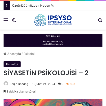
Özgürlüğümüzden Neden Vazgeçeriz?
Menü
Dış görünümü değiştir
Ar
Anasayfa
/
Psikoloji
Psikoloji
SİYASETİN PSİKOLOJİSİ – 2
Berjin Bozdağ
Şubat 24, 2024
0
803
3 dakika okuma süresi