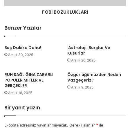
hemfikir olabiliriz: Tek bir “politik psikoloji” yoktur, farklı
FOBİ BOZUKLUKLARI
psikolojik yaklaşımların kullanıldığı birkaç “politik psikoloji”
mevcuttur.
Benzer Yazılar
Beş Dakika Daha!
Astroloji: Burçlar Ve
1900’lü yılların ortasında ise, alan daha da ilgi çekici bir
Kusurlar
Aralık 30, 2025
hale gelmiştir. Sosyal psikoloji gibi onun alt dalı olan
Aralık 26, 2025
siyaset psikolojisi, ‘’Nazi Almanyası’’ döneminde altın çağını
yaşamış ve şekillenmiştir.
RUH SAĞLIĞINA ZARARLI
Özgürlüğümüzden Neden
POPÜLER MİTLER VE
Vazgeçeriz?
GERÇEKLER
Aralık 9, 2025
Aralık 18, 2025
Bir yanıt yazın
E-posta adresiniz yayınlanmayacak.
Gerekli alanlar
*
ile