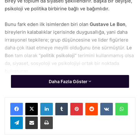
birey ve toplum da siyaseti şekillendirir. Başka bir deyişle,
psikoloji ve politika birbirine bağlı ve bağımlıdır.
Bunu fark eden ilk isimlerden biri olan
Gustave Le Bon
,
bireylerin kalabalıklar içerisinde duygusallığa, yani daha
irrasyonel tepkilere; grup düşüncesine ve lider figürlere
daha çok itaat etmeye meyilli olduğunu öne sürmüştür.
Le
Bon
tam olarak
“politik psikoloji”
terimini kullanmamış olsa
da, siyaset, sosyoloji ve psikolojiyi ortak bir noktada
buluşturan,
Daha Fazla Göster
Facebook
X
LinkedIn
Tumblr
Pinterest
Reddit
VKontakte
Whats
Telegram
E-Posta ile paylaş
Yazdır