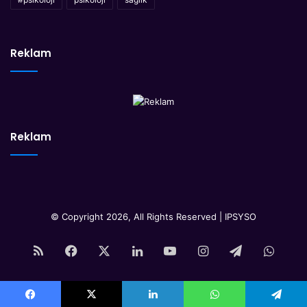
Reklam
Reklam
© Copyright 2026, All Rights Reserved | IPSYSO
RSS
Facebook
X
LinkedIn
YouTube
Instagram
Telegram
What