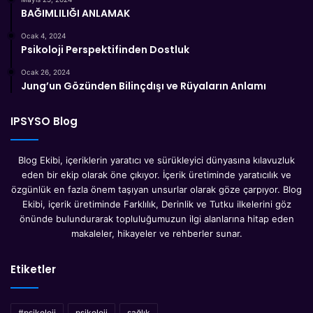
BAĞIMLILIĞI ANLAMAK
davranışlarını anlama ve açıklama konusunda büyük bir
öneme sahiptir. Bu karşılıklı ilişki çözümlemesine de her
Ocak 4, 2024
Psikoloji Perspektifinden Dostluk
geçen gün yenilerini eklemektedir ve buna kendini
geliştirerek hızla devam edecektir.
Ocak 26, 2024
Jung’un Gözünden Bilinçdışı ve Rüyaların Anlamı
psikoloji
sağlık
siyaset
IPSYSO Blog
Blog Ekibi, içeriklerin yaratıcı ve sürükleyici dünyasına kılavuzluk
eden bir ekip olarak öne çıkıyor. İçerik üretiminde yaratıcılık ve
özgünlük en fazla önem taşıyan unsurlar olarak göze çarpıyor. Blog
Ekibi, içerik üretiminde Farklılık, Derinlik ve Tutku ilkelerini göz
önünde bulundurarak topluluğumuzun ilgi alanlarına hitap eden
makaleler, hikayeler ve rehberler sunar.
Etiketler
#psikoloji
psikoloji
sağlık